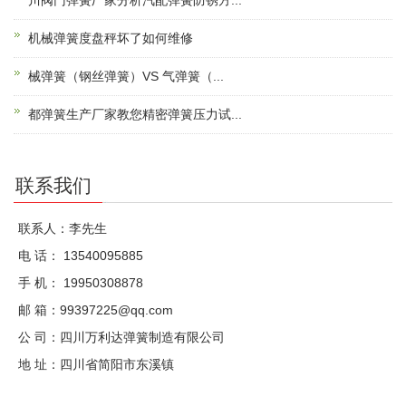
川阀门弹簧厂家分析汽配弹簧防锈方...
机械弹簧度盘秤坏了如何维修
械弹簧（钢丝弹簧）VS 气弹簧（...
都弹簧生产厂家教您精密弹簧压力试...
联系我们
联系人：李先生
电 话： 13540095885
手 机： 19950308878
邮 箱：99397225@qq.com
公 司：四川万利达弹簧制造有限公司
地 址：四川省简阳市东溪镇